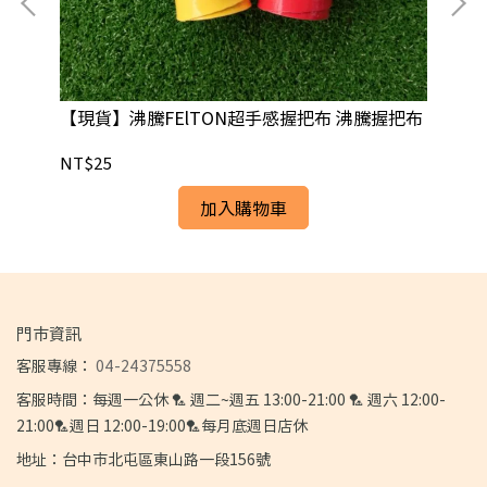
1
【現貨】沸騰FElTON超手感握把布 沸騰握把布
【飛
拍
拍
NT$25
NT
加入購物車
門市資訊
客服專線：
04-24375558
客服時間：每週一公休 🏸 週二~週五 13:00-21:00 🏸 週六 12:00-
21:00🏸週日 12:00-19:00🏸每月底週日店休
地址：台中市北屯區東山路一段156號