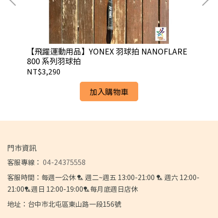
把布
【飛躍運動用品】YONEX 羽球拍 NANOFLARE
【飛
800 系列羽球拍
TG
線
NT$3,290
NT
加入購物車
門市資訊
客服專線：
04-24375558
客服時間：每週一公休 🏸 週二~週五 13:00-21:00 🏸 週六 12:00-
21:00🏸週日 12:00-19:00🏸每月底週日店休
地址：台中市北屯區東山路一段156號