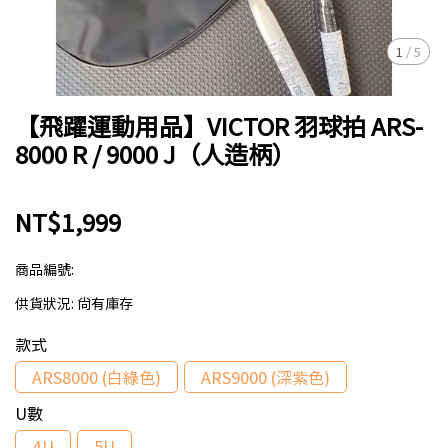
1
/
5
【飛躍運動用品】VICTOR 羽球拍 ARS-
8000 R / 9000 J（人造柄）
NT$1,999
商品編號:
供貨狀況:
尚有庫存
款式
ARS8000 (白綠色)
ARS9000 (深紫色)
U數
4U
5U