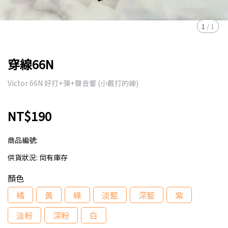
1
/
1
穿線66N
Victor 66N 好打+彈+聲音響 (小戴打的線)
NT$190
商品編號:
供貨狀況:
尚有庫存
顏色
橘
黃
綠
淡藍
深藍
紫
淡粉
深粉
白