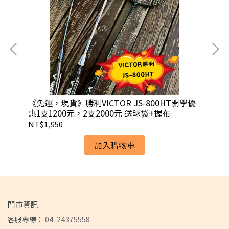
o/
《免運，現貨》勝利VICTOR JS-800HT開學優
【飛
惠1支1200元，2支2000元 送球袋+握布
原
NT$1,950
NT
加入購物車
門市資訊
客服專線：
04-24375558