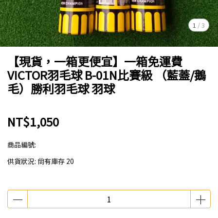
1
/
3
【現貨，一箱更便宜】一箱免運費
VICTOR羽毛球 B-01N比賽級 （藍蓋/鵝
毛）勝利羽毛球 羽球
NT$1,050
商品編號:
供貨狀況:
尚有庫存 20