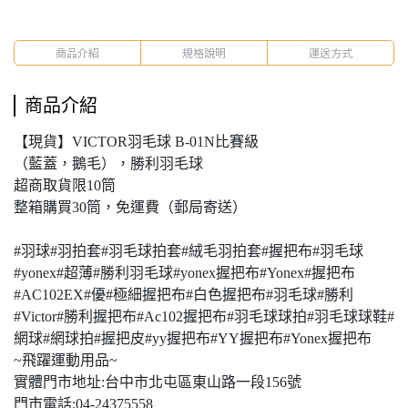
商品介紹
規格說明
運送方式
商品介紹
【現貨】VICTOR羽毛球 B-01N比賽級
（藍蓋，鵝毛），勝利羽毛球
超商取貨限10筒
整箱購買30筒，免運費（郵局寄送）
#羽球#羽拍套#羽毛球拍套#絨毛羽拍套#握把布#羽毛球
#yonex#超薄#勝利羽毛球#yonex握把布#Yonex#握把布
#AC102EX#優#極細握把布#白色握把布#羽毛球#勝利
#Victor#勝利握把布#Ac102握把布#羽毛球球拍#羽毛球球鞋#
網球#網球拍#握把皮#yy握把布#YY握把布#Yonex握把布
~飛躍運動用品~
實體門市地址:台中市北屯區東山路一段156號
門市電話:04-24375558