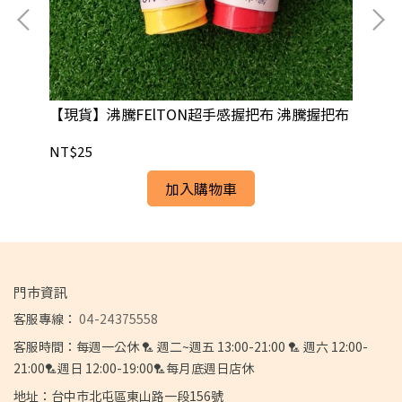
單條
【現貨】沸騰FElTON超手感握把布 沸騰握把布
【
球桿
球
NT$25
NT
加入購物車
門市資訊
客服專線：
04-24375558
客服時間：每週一公休 🏸 週二~週五 13:00-21:00 🏸 週六 12:00-
21:00🏸週日 12:00-19:00🏸每月底週日店休
地址：台中市北屯區東山路一段156號