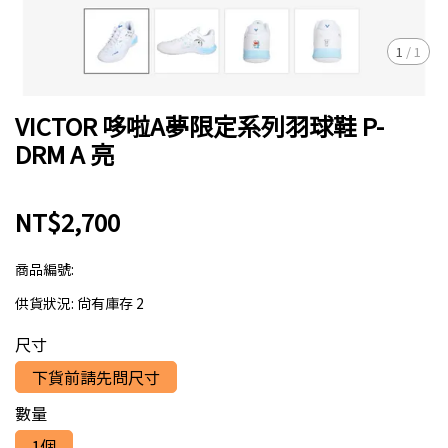
1
/
1
VICTOR 哆啦A夢限定系列羽球鞋 P-
DRM A 亮
NT$2,700
商品編號:
供貨狀況:
尚有庫存 2
尺寸
下貨前請先問尺寸
數量
1個