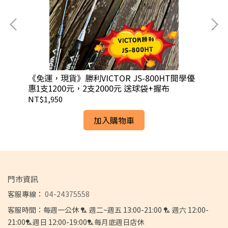
單條
《免運，現貨》勝利VICTOR JS-800HT開學優
【
球桿
惠1支1200元，2支2000元 送球袋+握布
球
NT$1,950
NT
加入購物車
門市資訊
客服專線：
04-24375558
客服時間：每週一公休 🏸 週二~週五 13:00-21:00 🏸 週六 12:00-
21:00🏸週日 12:00-19:00🏸每月底週日店休