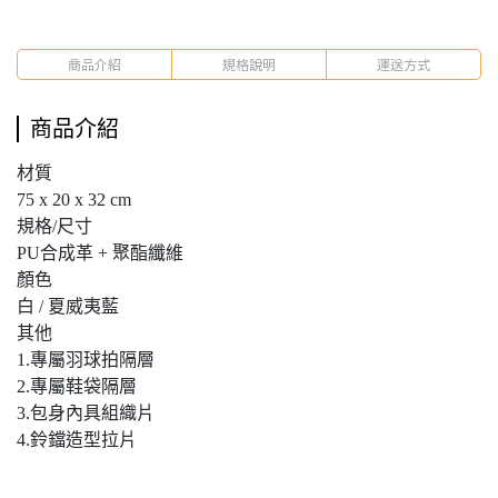
商品介紹
規格說明
運送方式
商品介紹
材質
75 x 20 x 32 cm
規格/尺寸
PU合成革 + 聚酯纖維
顏色
白 / 夏威夷藍
其他
1.專屬羽球拍隔層
2.專屬鞋袋隔層
3.包身內具組織片
4.鈴鐺造型拉片