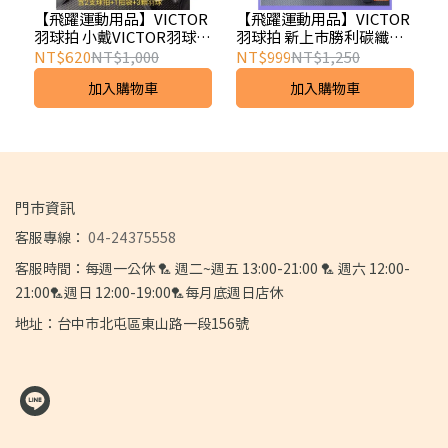
【飛躍運動用品】VICTOR
【飛躍運動用品】VICTOR
羽球拍 小戴VICTOR羽球拍
羽球拍 新上市勝利碳纖維
組 DX-5110AL 羽拍組 2支
ARS-3200/800ht 羽球拍特
NT$620
NT$1,000
NT$999
NT$1,250
羽毛球拍+1拍袋+3顆尼龍
價 贈原廠拍袋+3顆羽毛球
加入購物車
加入購物車
羽球
+握布
門市資訊
客服專線：
04-24375558
客服時間：每週一公休 🏸 週二~週五 13:00-21:00 🏸 週六 12:00-
21:00🏸週日 12:00-19:00🏸每月底週日店休
地址：台中市北屯區東山路一段156號