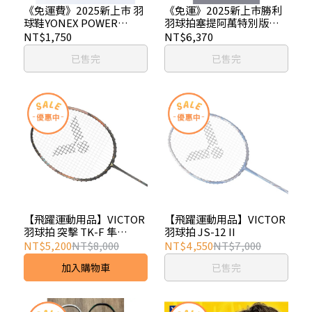
《免運費》2025新上市 羽
《免運》2025新上市勝利
球鞋YONEX POWER
羽球拍塞提阿萬特別版簽
CUSHION 65 Z MEN羽球
名神速 ARS-HS PLUS
NT$1,750
NT$6,370
鞋(新色白)
HENDRA C
已售完
已售完
【飛躍運動用品】VICTOR
【飛躍運動用品】VICTOR
羽球拍 突擊 TK-F 隼
羽球拍 JS-12 II
ULTRA C
NT$5,200
NT$8,000
NT$4,550
NT$7,000
加入購物車
已售完