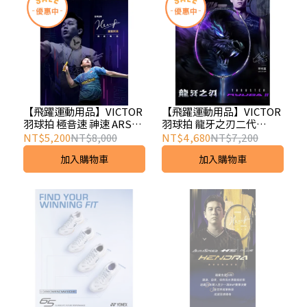
【飛躍運動用品】VICTOR
【飛躍運動用品】VICTOR
羽球拍 極音速 神速 ARS-
羽球拍 龍牙之刃二代
HS PLUS C
RYUGA II 龍牙2 李梓嘉 龍
NT$5,200
NT$8,000
NT$4,680
NT$7,200
牙之刃
加入購物車
加入購物車