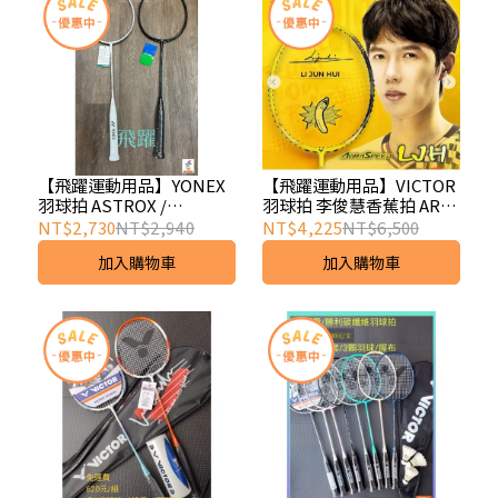
【飛躍運動用品】YONEX
【飛躍運動用品】VICTOR
羽球拍 ASTROX /
羽球拍 李俊慧香蕉拍 ARS-
NANOFLARE NEXTAGE 黑
LJH BANANA E 速度型羽
NT$2,730
NT$2,940
NT$4,225
NT$6,500
切/白切 & 2025年新款 銀
拍 (5U)
加入購物車
加入購物車
切/灰切 台製中高階碳纖維
球拍