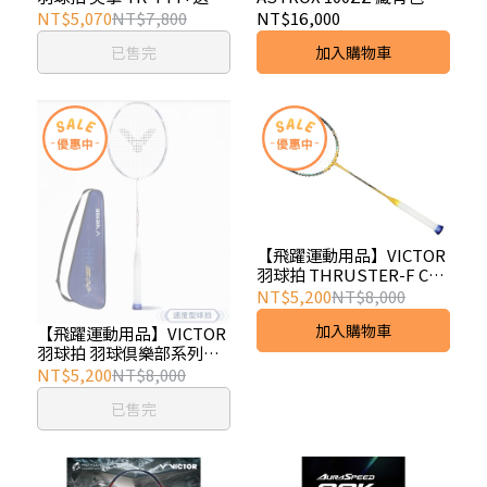
利毛巾1條
100ZZ碳纖維羽球拍 頂級
NT$5,070
NT$7,800
NT$16,000
拍
已售完
加入購物車
【飛躍運動用品】VICTOR
羽球拍 THRUSTER-F C
Ultra X 黃金利爪
NT$5,200
NT$8,000
加入購物車
【飛躍運動用品】VICTOR
羽球拍 羽球俱樂部系列球
拍 AURASPEED HS PLUS
NT$5,200
NT$8,000
VBC A
已售完